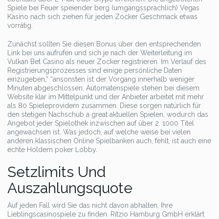
Spiele bei Feuer speiender berg (umgangssprachlich) Vegas
Kasino nach sich ziehen für jeden Zocker Geschmack etwas
vorrätig.
Zunächst sollten Sie diesen Bonus über den entsprechenden
Link bei uns aufrufen und sich je nach der Weiterleitung im
Vulkan Bet Casino als neuer Zocker registrieren. Im Verlauf des
Registrierungsprozesses sind einige persönliche Daten
einzugeben,” “ansonsten ist der Vorgang innerhalb weniger
Minuten abgeschlossen. Automatenspiele stehen bei diesem
Website klar im Mittelpunkt und der Anbieter arbeitet mit mehr
als 80 Spieleprovidern zusammen. Diese sorgen natürlich für
den stetigen Nachschub a great aktuellen Spielen, wodurch das
Angebot jeder Spielothek inzwischen auf über 2. 1000 Titel
angewachsen ist. Was jedoch, auf welche weise bei vielen
anderen klassischen Online Spielbanken auch, fehlt, ist auch eine
echte Holdem poker Lobby.
Setzlimits Und
Auszahlungsquote
Auf jeden Fall wird Sie das nicht davon abhalten, Ihre
Lieblingscasinospiele zu finden. Ritzio Hamburg GmbH erklärt