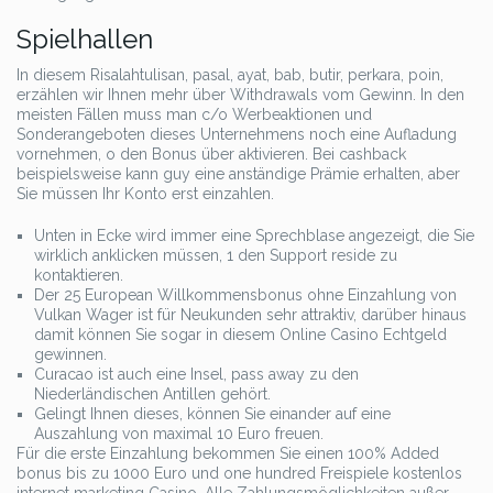
Spielhallen
In diesem Risalahtulisan, pasal, ayat, bab, butir, perkara, poin,
erzählen wir Ihnen mehr über Withdrawals vom Gewinn. In den
meisten Fällen muss man c/o Werbeaktionen und
Sonderangeboten dieses Unternehmens noch eine Aufladung
vornehmen, o den Bonus über aktivieren. Bei cashback
beispielsweise kann guy eine anständige Prämie erhalten, aber
Sie müssen Ihr Konto erst einzahlen.
Unten in Ecke wird immer eine Sprechblase angezeigt, die Sie
wirklich anklicken müssen, 1 den Support reside zu
kontaktieren.
Der 25 European Willkommensbonus ohne Einzahlung von
Vulkan Wager ist für Neukunden sehr attraktiv, darüber hinaus
damit können Sie sogar in diesem Online Casino Echtgeld
gewinnen.
Curacao ist auch eine Insel, pass away zu den
Niederländischen Antillen gehört.
Gelingt Ihnen dieses, können Sie einander auf eine
Auszahlung von maximal 10 Euro freuen.
Für die erste Einzahlung bekommen Sie einen 100% Added
bonus bis zu 1000 Euro und one hundred Freispiele kostenlos