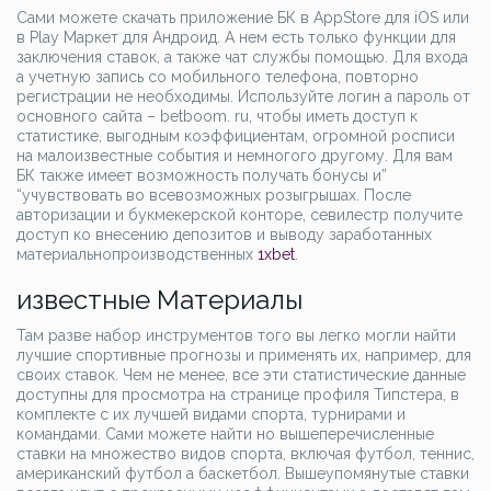
Сами можете скачать приложение БК в AppStore для iOS или
в Play Маркет для Андроид. А нем есть только функции для
заключения ставок, а также чат службы помощью. Для входа
а учетную запись со мобильного телефона, повторно
регистрации не необходимы. Используйте логин а пароль от
основного сайта – betboom. ru, чтобы иметь доступ к
статистике, выгодным коэффициентам, огромной росписи
на малоизвестные события и немногого другому. Для вам
БК также имеет возможность получать бонусы и”
“учувствовать во всевозможных розыгрышах. После
авторизации и букмекерской конторе, севилестр получите
доступ ко внесению депозитов и выводу заработанных
материальнопроизводственных
1xbet
.
известные Материалы
Там разве набор инструментов того вы легко могли найти
лучшие спортивные прогнозы и применять их, например, для
своих ставок. Чем не менее, все эти статистические данные
доступны для просмотра на странице профиля Типстера, в
комплекте с их лучшей видами спорта, турнирами и
командами. Сами можете найти но вышеперечисленные
ставки на множество видов спорта, включая футбол, теннис,
американский футбол а баскетбол. Вышеупомянутые ставки