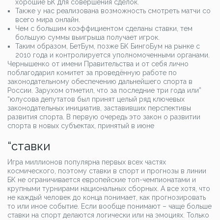
хорошие БК для совершения сделок.
Также у нас реализована возможность смотреть матчи со
всего мира онлайн.
Чем с большим коэффициентом сделаны ставки, тем
большую суммы выигрыша получает игрок.
Таким образом, БетБум, позже БК БингоБум на рынке с
2010 года и контролируется уполномоченными органами.
Чернышенко от имени Правительства и от себя лично
поблагодарил комитет за проведённую работе по
законодательному обеспечению дальнейшего спорта в
России. Зарухом отметил, что за последние три года или”
“юлусова депутатов был принят целый ряд ключевых
законодательных инициатив, заставивших перспективы
развития спорта. В первую очередь это закон о развитии
спорта в новых субъектах, принятый в июне
“ставки
Игра миллионов популярна первых всех частях
космического, поэтому ставки в спорт и прогнозы в линии
БК не ограничивается европейские топ-чемпионатами и
крупными турнирами национальных сборных. А все хотя, что
не каждый человек до конца понимает, как прогнозировать
то или иное событие. Если вообще понимают – чаще больше
ставки на спорт делаются логически или на эмоциях. Только