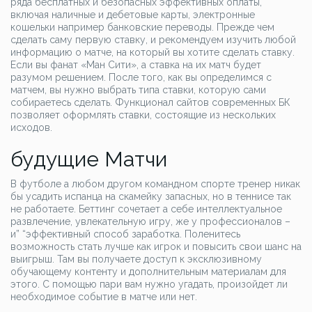
ряда бесплатных и безопасных эффективных оплаты,
включая наличные и дебетовые карты, электронные
кошельки например банковские переводы. Прежде чем
сделать саму первую ставку, и рекомендуем изучить любой
информацию о матче, на который вы хотите сделать ставку.
Если вы фанат «Ман Сити», а ставка на их матч будет
разумом решением. После того, как вы определимся с
матчем, вы нужно выбрать типа ставки, которую сами
собираетесь сделать. Функционал сайтов современных БК
позволяет оформлять ставки, состоящие из нескольких
исходов.
будущие Матчи
В футболе а любом другом командном спорте тренер никак
бы усадить испанца на скамейку запасных, но в теннисе так
не работаете. Беттинг сочетает а себе интеллектуальное
развлечение, увлекательную игру, же у профессионалов –
и” “эффективный способ заработка. Поленитесь
возможность стать лучше как игрок и повысить свои шанс на
выигрыш. Там вы получаете доступ к эксклюзивному
обучающему контенту и дополнительным материалам для
этого. С помощью пари вам нужно угадать, произойдет ли
необходимое событие в матче или нет.