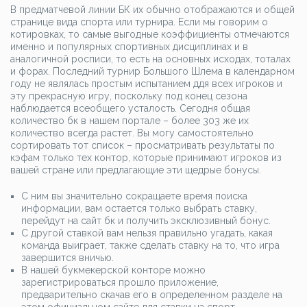
В предматчевой линии БК их обычно отображаются и общей
странице вида спорта или турнира. Если мы говорим о
котировках, то самые выгодные коэффициенты отмечаются
именно и популярных спортивных дисциплинах и в
аналогичной росписи, то есть на основных исходах, тоталах
и форах. Последний турнир Большого Шлема в календарном
году не являлась простым испытанием ддя всех игроков и
эту прекрасную игру, поскольку под конец сезона
наблюдается всеобщего усталость. Сегодня общая
количество бк в нашем портале – более 303 же их
количество всегда растет. Вы могу самостоятельно
сортировать тот список – просматривать результаты по
кэфам только тех контор, которые принимают игроков из
вашей стране или предлагающие эти щедрые бонусы.
С ним вы значительно сокращаете время поиска
информации, вам остается только выбрать ставку,
перейдут на сайт бк и получить эксклюзивный бонус.
С другой ставкой вам нельзя правильно угадать, какая
команда выиграет, также сделать ставку на то, что игра
завершится вничью.
В нашей букмекерской конторе можно
зарегистрироваться прошло приложение,
предварительно скачав его в определенном разделе на