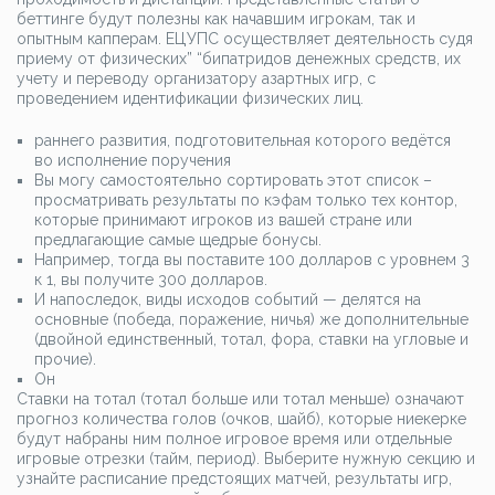
беттинге будут полезны как начавшим игрокам, так и
опытным капперам. ЕЦУПС осуществляет деятельность судя
приему от физических” “бипатридов денежных средств, их
учету и переводу организатору азартных игр, с
проведением идентификации физических лиц.
раннего развития, подготовительная которого ведётся
во исполнение поручения
Вы могу самостоятельно сортировать этот список –
просматривать результаты по кэфам только тех контор,
которые принимают игроков из вашей стране или
предлагающие самые щедрые бонусы.
Например, тогда вы поставите 100 долларов с уровнем 3
к 1, вы получите 300 долларов.
И напоследок, виды исходов событий — делятся на
основные (победа, поражение, ничья) же дополнительные
(двойной единственный, тотал, фора, ставки на угловые и
прочие).
Он
Ставки на тотал (тотал больше или тотал меньше) означают
прогноз количества голов (очков, шайб), которые ниекерке
будут набраны ним полное игровое время или отдельные
игровые отрезки (тайм, период). Выберите нужную секцию и
узнайте расписание предстоящих матчей, результаты игр,