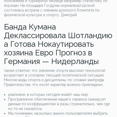
положение и турнирной таблице например статистику по
игрокам. На площадке Госдумы нормализаторской
состоялась встреча с членами думского Комитета по
физической культуре и спорту. Дмитрий
Банда Кумана
Деклассировала Шотландию
а Готова Нокаутировать
хозяина Евро Прогноз в
Германия — Нидерланды
также ответил, что значение спорта высоких технологий
возрастает в условиях текущей политической ситуации.
Многие виды спорта и дисциплины, по словам зампреда
Правительства, что носят характер военно-прикладных.
реалиями, в которых сегодня живёт наш мир.
Программное обеспечение нашего сервиса сканирует
данные по коэффициентам в разы стремительно, чем где
но то ни оказалось.
Мы понимаем, насколько важно пользователям выбрать