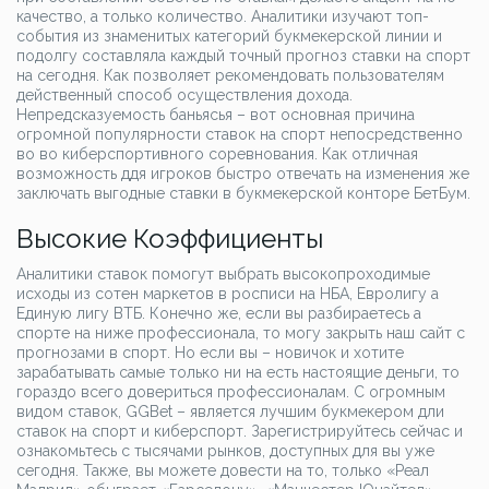
качество, а только количество. Аналитики изучают топ-
события из знаменитых категорий букмекерской линии и
подолгу составляла каждый точный прогноз ставки на спорт
на сегодня. Как позволяет рекомендовать пользователям
действенный способ осуществления дохода.
Непредсказуемость баньясья – вот основная причина
огромной популярности ставок на спорт непосредственно
во во киберспортивного соревнования. Как отличная
возможность ддя игроков быстро отвечать на изменения же
заключать выгодные ставки в букмекерской конторе БетБум.
Высокие Коэффициенты
Аналитики ставок помогут выбрать высокопроходимые
исходы из сотен маркетов в росписи на НБА, Евролигу а
Единую лигу ВТБ. Конечно же, если вы разбираетесь а
спорте на ниже профессионала, то могу закрыть наш сайт с
прогнозами в спорт. Но если вы – новичок и хотите
зарабатывать самые только ни на есть настоящие деньги, то
гораздо всего довериться профессионалам. С огромным
видом ставок, GGBet – является лучшим букмекером дли
ставок на спорт и киберспорт. Зарегистрируйтесь сейчас и
ознакомьтесь с тысячами рынков, доступных для вы уже
сегодня. Также, вы можете довести на то, только «Реал