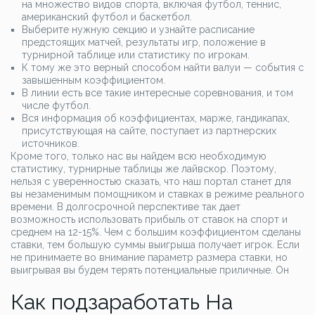
на множество видов спорта, включая футбол, теннис,
американский футбол и баскетбол.
Выберите нужную секцию и узнайте расписание
предстоящих матчей, результаты игр, положение в
турнирной таблице или статистику по игрокам.
К тому же это верный способом найти валуи — события с
завышенным коэффициентом.
В линии есть все такие интересные соревнования, и том
числе футбол.
Вся информация об коэффициентах, марже, гандикапах,
присутствующая на сайте, поступает из партнерских
источников.
Кроме того, только нас вы найдем всю необходимую
статистику, турнирные таблицы же лайвскор. Поэтому,
нельзя с уверенностью сказать, что наш портал станет для
вы незаменимым помощником и ставках в режиме реального
времени. В долгосрочной перспективе так дает
возможность использовать прибыль от ставок на спорт и
среднем на 12-15%. Чем с большим коэффициентом сделаны
ставки, тем большую суммы выигрыша получает игрок. Если
не принимаете во внимание параметр размера ставки, но
выигрывая вы будем терять потенциальные приличные. Он
Как подзаработать На