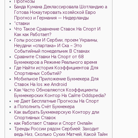
Прогнозы
Банда Кумана Деклассировала Шотландию а
Готова Нокаутировать хозяйской Евро
Прогноз и Германия — Нидерланды
“ставки
Что Такое Сравнение Ставок На Спорт И
Как как Работает?
Голы россии И Сербии, проем Украины,
Неудачи «спартака» И Ска – Это
Событийный понедельник В Ставках
Cравните Ставки На Спорт от 68
Букмекеров а Режиме Реального время
Где Найти история Коэффициентов Для
Спортивных Событий?
Мобильное Приложение Букмекера Для
Ставок На Ios же Android
Как Часто Обновляются Коэффициенты
Букмекерских Контор На Сайте Oddspedia?
не Дает Бесплатные Прогнозы На Спорт
а Пополнить Счёт Букмекера
Как выбрать Букмекерскую Контору дли
Спортивных Ставок
как Работают Ставки и Спорт Онлайн
Тренды России рядом Сербией: Заходит
ведь Низ, Сколько Сухих Матчей, Какой Тайм