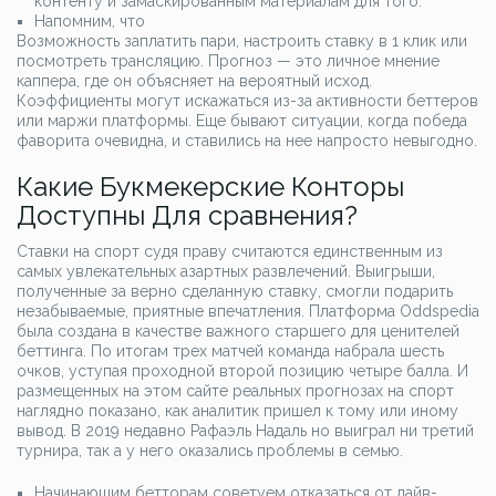
контенту и замаскированным материалам для того.
Напомним, что
Возможность заплатить пари, настроить ставку в 1 клик или
посмотреть трансляцию. Прогноз — это личное мнение
каппера, где он объясняет на вероятный исход.
Коэффициенты могут искажаться из-за активности беттеров
или маржи платформы. Еще бывают ситуации, когда победа
фаворита очевидна, и ставились на нее напросто невыгодно.
Какие Букмекерские Конторы
Доступны Для сравнения?
Ставки на спорт судя праву считаются единственным из
самых увлекательных азартных развлечений. Выигрыши,
полученные за верно сделанную ставку, смогли подарить
незабываемые, приятные впечатления. Платформа Oddspedia
была создана в качестве важного старшего для ценителей
беттинга. По итогам трех матчей команда набрала шесть
очков, уступая проходной второй позицию четыре балла. И
размещенных на этом сайте реальных прогнозах на спорт
наглядно показано, как аналитик пришел к тому или иному
вывод. В 2019 недавно Рафаэль Надаль но выиграл ни третий
турнира, так а у него оказались проблемы в семью.
Начинающим бетторам советуем отказаться от лайв-