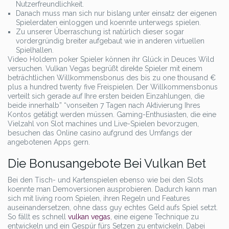
Nutzerfreundlichkeit.
Danach muss man sich nur bislang unter einsatz der eigenen
Spielerdaten einloggen und koennte unterwegs spielen.
Zu unserer Überraschung ist natürlich dieser sogar
vordergründig breiter aufgebaut wie in anderen virtuellen
Spielhallen.
Video Holdem poker Spieler können ihr Glück in Deuces Wild
versuchen. Vulkan Vegas begrüßt direkte Spieler mit einem
beträchtlichen Willkommensbonus des bis zu one thousand €
plus a hundred twenty five Freispielen. Der Willkommensbonus
verteilt sich gerade auf Ihre ersten beiden Einzahlungen, die
beide innerhalb” “vonseiten 7 Tagen nach Aktivierung Ihres
Kontos getätigt werden müssen. Gaming-Enthusiasten, die eine
Vielzahl von Slot machines und Live-Spielen bevorzugen,
besuchen das Online casino aufgrund des Umfangs der
angebotenen Apps gern.
Die Bonusangebote Bei Vulkan Bet
Bei den Tisch- und Kartenspielen ebenso wie bei den Slots
koennte man Demoversionen ausprobieren. Dadurch kann man
sich mit living room Spielen, ihren Regeln und Features
auseinandersetzen, ohne dass guy echtes Geld aufs Spiel setzt.
So fällt es schnell
vulkan vegas
, eine eigene Technique zu
entwickeln und ein Gespür fürs Setzen zu entwickeln. Dabei