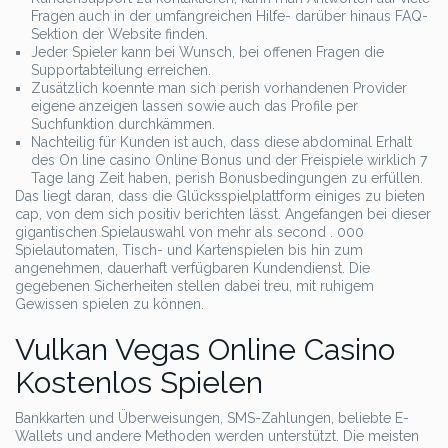
Fragen auch in der umfangreichen Hilfe- darüber hinaus FAQ-
Sektion der Website finden.
Jeder Spieler kann bei Wunsch, bei offenen Fragen die
Supportabteilung erreichen.
Zusätzlich koennte man sich perish vorhandenen Provider
eigene anzeigen lassen sowie auch das Profile per
Suchfunktion durchkämmen.
Nachteilig für Kunden ist auch, dass diese abdominal Erhalt
des On line casino Online Bonus und der Freispiele wirklich 7
Tage lang Zeit haben, perish Bonusbedingungen zu erfüllen.
Das liegt daran, dass die Glücksspielplattform einiges zu bieten
cap, von dem sich positiv berichten lässt. Angefangen bei dieser
gigantischen Spielauswahl von mehr als second . 000
Spielautomaten, Tisch- und Kartenspielen bis hin zum
angenehmen, dauerhaft verfügbaren Kundendienst. Die
gegebenen Sicherheiten stellen dabei treu, mit ruhigem
Gewissen spielen zu können.
Vulkan Vegas Online Casino
Kostenlos Spielen
Bankkarten und Überweisungen, SMS-Zahlungen, beliebte E-
Wallets und andere Methoden werden unterstützt. Die meisten