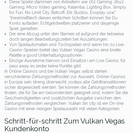
Diese Spiele stammen von Anbietern wie 1X2 Gaming, 2by2
Gaming, Micro Video gaming, Kalamba, Lighting Box, Simply
for Fun, No Limit City, Betsoft, Elk Studios, Evoplay usw.”
“[newline]Nach diesen einfachen Schritten können Sie Du
Konto aufladen, Echtgeldwetten platzieren und dasjenige
Spiel genießen.
Der eine Abzug unter den Sternen ist aufgrund der teilweise
doch langen Bearbeitungszeiten bei Auszahlungen.
Von Spielautomaten und Tischspielen erst wenn hin zu Live-
Casino-Spielen bietet das Vulkan Vegas Casino eine breite
Palette a good Unterhaltungsoptionen.
Einzige Ausnahme hiervon sind Einsätze i am Live Casino, für
pass away es leider keine Punkte gibt.
In Online Casinos und bei Vulkan Vegas selbst stehen
verschiedene Zahlungsmethoden zur Auswahl. Online-Casinos
in Europa sein streng überwacht, sodass alle Geldtransaktionen
sicher abgewickelt werden. Sie können die Zahlungsmethoden
finden, die für Sie am besondersten geeignet sind, indem Sie die
Geschwindigkeiten und zusätzlichen Ausgabe zwischen den
Zahlungsmethoden vergleichen. Vulkan Sin city ist ein On-line
Casino mit einer riesigen Spielauswahl mit vielen Kategorien.
Schritt-für-schritt Zum Vulkan Vegas
Kundenkonto