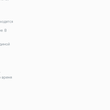
аходятся
e. В
одимой
т
о время