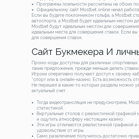
Программы лояльности рассчитаны на обоих по
Официальному сайт Mostbet online начал работа
Если вы будете поклонником гольфа, а Mostbet ст
автоспорта, а Mostbet будет идеальным местом дл
Mostbet будут идеальным местом дли совершения с
идеальным места для совершения ставок. Если вы
для совершения ставок.
Сайт Букмекера И личн
Промо-коды доступны для различных спортивных б
такие предложения, прежде меньше делать ставки.
Игроки оперативно получают доступ к своему каби
“спорт или в онлайн-казино. Есть возможность о
Не перешел в какие-то которых разделы можно у
актуальный счет.
Тогда видеотрансляция не предусмотрена, Most
статистикой.
Виртуальные столов с реалистичной графикой 
и ощутить атмосферу настоящим казино.
Эти игры отличаются реалистичной графикой и 
удовольствие от игры.
Само развлечение получилось достаточно прив