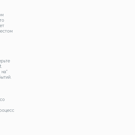
ом
то
ет
местом
ерьте
.
 на”
бытий.
 со
процесс