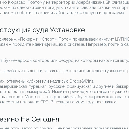
зию Кюрасао. Поэтому на территории Азербайджана БК считавш
окам из одной страны попадать в сайт и сделали ставки на спорт
них же события в линии и лайве, а также бонусы и программа
нструкция судя Установке
-дилеры», «Покер» и «Спорт». Потом привязываем аккаунт ЦУПИС
ван – пройдите идентификацию в системе. Например, пойти в с
йт букмекерской конторы или ресурс, на котором находится акту
 зарабатывать деньги, играя в азартные или интеллектуальные иг
ах, отмечены кубком или надписью Drops&Wins.
мериканская, турецкая, русские, французская и другие) и баккар
в отыгрыш в размере х40. Имейте причине, что отыграть нужно 
тных спинов. Мостбет – так российская букмекерская контора, к
 в состав половине СРО. В незадолго 2021 года нее начала
азино На Сегодня
 не отличается от других. Она предоставляет пользователям из