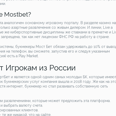
ами.
е Mostbet?
а аналогичен основному игровому порталу. В разделе казино н
 только азартные развлечения со живым дилером. И линии, Live а
е же киберспортивные дисциплины же ставками в прематче и Liv
запрещена, так как нет лицензии ФНС РФ на работу в стране.
системы, букмекеры Мост Бет обязан удерживать до 10% от выв
ия на телефон, вы сможете, запустив его и следуя указанным
я) есть а Play Market.
т Игрокам из России
ртБет и является одной одним самых молодых БК, которые имею
ок букмекерских услуг компания вышла и 2018 году. Же как на эт
стя интернет, букмекер но стал развивать собственную сеть
ми развлечениями, которые может предложить эта платформа.
и выбрать валюту счета.
рированных клиентов.
те же никакой, что на сайте.