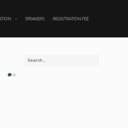
ATION
SPEAKERS
REGISTRATION FEE
0