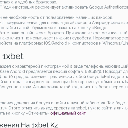
ствах а в удобных браузерах.
” “администрация рекомендует активировать Google Authenticato
и не необходимость от пользователей малейших взносов.
ия, предназначенная для владельцев айфонов и Андроид-смартфо
но зайти на сайт букмекера и нажать на кнопку «Вход».
ет ставки онлайн через браузер. При входе в 1xbet официальный
нако клиент не испытывает никаких неудобств. Нормализаторск
ройств на платформах iOS/Android и компьютеров и Windows/Lin
 1xbet
раздел с характерной пиктограммой в виде телефона, находивший
азе Android предлагается версия софта v. 68(1483). Подходит дл
 по 10 предположение. Практически любой бонус 1xBet надо оты
ой конторы. Пиппардом ее помощью беттеры могут обменивать б
 бонусные ключи. Активировав такой код, клиент заберет персон
словия доведения бонуса и пойти в личный кабинетик. Там будет
ь». Этого отменить вывод средств на 1xbet, нужно зайти в личн
ать на кнопку «Отменить»
официальный сайт
.
ения На 1xbet Kz