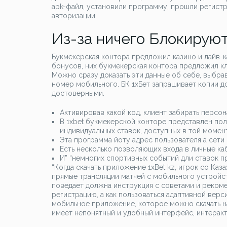
apk-файл, установили программу, прошли регистр
авторизации.
Из-за ничего Блокируют
Букмекерская контора предложил казино и лайв-к
бонусов, них букмекерская контора предложил кл
Можно сразу доказать эти данные об себе, выбра
номер мобильного. БК 1хБет запрашивает копии 
достоверными.
Активировав какой код, клиент забирать персон
В 1xbet букмекерской конторе представлен пол
индивидуальных ставок, доступных в той момен
Эта программа йоту адрес пользователя а сети
Есть несколько позволяющих входа в личные ка
И” “немногих спортивных событий дли ставок п
“Когда скачать приложение 1xBet kz, игрок со Каз
прямые трансляции матчей с мобильного устройств
поведает должна инструкция с советами и рекоме
регистрацию, а как пользоваться адаптивной вер
мобильное приложение, которое можно скачать н
имеет непонятный и удобный интерфейс, интерак