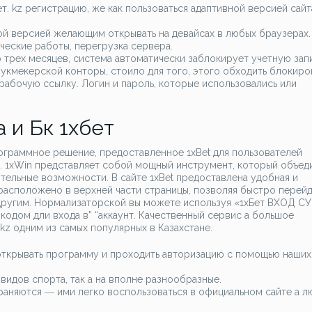
т. kz регистрацию, же как пользоваться адаптивной версией сайт
ой версией желающим открывать на девайсах в любых браузерах.
ческие работы, перегрузка сервера.
о трех месяцев, система автоматически заблокирует учетную запи
укмекерской конторы, стоило для того, этого обходить блокиров
рабочую ссылку. Логин и пароль, которые использовались или
 и Бк 1хбет
ограммное решение, предоставленное 1xBet для пользователей
 1xWin представляет собой мощный инструмент, который объед
тельные возможности. В сайте 1xBet предоставлена удобная и
расположено в верхней части страницы, позволяя быстро перейд
 другим. Нормализаторской вы можете используя «1хБет ВХОД С
кодом дли входа в” “аккаунт. Качественный сервис а большое
 kz одним из самых популярных в Казахстане.
ткрывать программу и проходить авторизацию с помощью наших
 видов спорта, так а на вполне разнообразные.
раняются ― ими легко воспользоваться в официальном сайте а 