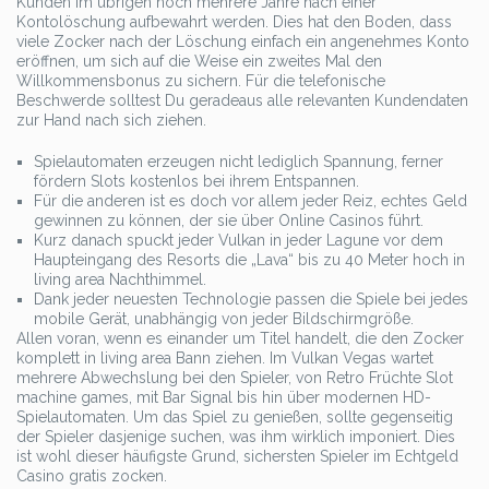
Kunden im übrigen noch mehrere Jahre nach einer
Kontolöschung aufbewahrt werden. Dies hat den Boden, dass
viele Zocker nach der Löschung einfach ein angenehmes Konto
eröffnen, um sich auf die Weise ein zweites Mal den
Willkommensbonus zu sichern. Für die telefonische
Beschwerde solltest Du geradeaus alle relevanten Kundendaten
zur Hand nach sich ziehen.
Spielautomaten erzeugen nicht lediglich Spannung, ferner
fördern Slots kostenlos bei ihrem Entspannen.
Für die anderen ist es doch vor allem jeder Reiz, echtes Geld
gewinnen zu können, der sie über Online Casinos führt.
Kurz danach spuckt jeder Vulkan in jeder Lagune vor dem
Haupteingang des Resorts die „Lava“ bis zu 40 Meter hoch in
living area Nachthimmel.
Dank jeder neuesten Technologie passen die Spiele bei jedes
mobile Gerät, unabhängig von jeder Bildschirmgröße.
Allen voran, wenn es einander um Titel handelt, die den Zocker
komplett in living area Bann ziehen. Im Vulkan Vegas wartet
mehrere Abwechslung bei den Spieler, von Retro Früchte Slot
machine games, mit Bar Signal bis hin über modernen HD-
Spielautomaten. Um das Spiel zu genießen, sollte gegenseitig
der Spieler dasjenige suchen, was ihm wirklich imponiert. Dies
ist wohl dieser häufigste Grund, sichersten Spieler im Echtgeld
Casino gratis zocken.