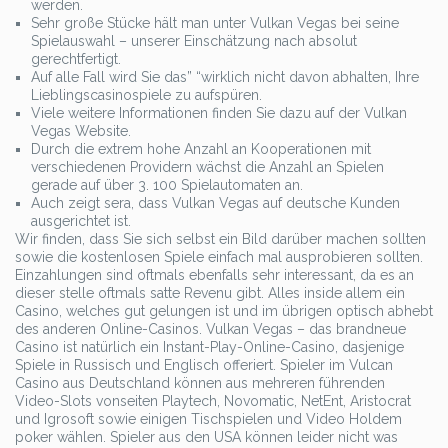
werden.
Sehr große Stücke hält man unter Vulkan Vegas bei seine
Spielauswahl – unserer Einschätzung nach absolut
gerechtfertigt.
Auf alle Fall wird Sie das” “wirklich nicht davon abhalten, Ihre
Lieblingscasinospiele zu aufspüren.
Viele weitere Informationen finden Sie dazu auf der Vulkan
Vegas Website.
Durch die extrem hohe Anzahl an Kooperationen mit
verschiedenen Providern wächst die Anzahl an Spielen
gerade auf über 3. 100 Spielautomaten an.
Auch zeigt sera, dass Vulkan Vegas auf deutsche Kunden
ausgerichtet ist.
Wir finden, dass Sie sich selbst ein Bild darüber machen sollten
sowie die kostenlosen Spiele einfach mal ausprobieren sollten.
Einzahlungen sind oftmals ebenfalls sehr interessant, da es an
dieser stelle oftmals satte Revenu gibt. Alles inside allem ein
Casino, welches gut gelungen ist und im übrigen optisch abhebt
des anderen Online-Casinos. Vulkan Vegas – das brandneue
Casino ist natürlich ein Instant-Play-Online-Casino, dasjenige
Spiele in Russisch und Englisch offeriert. Spieler im Vulcan
Casino aus Deutschland können aus mehreren führenden
Video-Slots vonseiten Playtech, Novomatic, NetEnt, Aristocrat
und Igrosoft sowie einigen Tischspielen und Video Holdem
poker wählen. Spieler aus den USA können leider nicht was