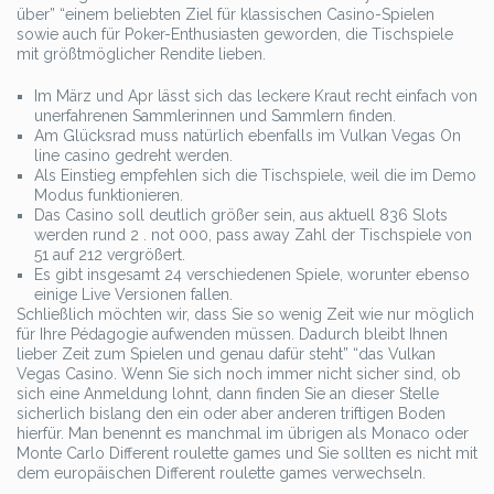
über” “einem beliebten Ziel für klassischen Casino-Spielen
sowie auch für Poker-Enthusiasten geworden, die Tischspiele
mit größtmöglicher Rendite lieben.
Im März und Apr lässt sich das leckere Kraut recht einfach von
unerfahrenen Sammlerinnen und Sammlern finden.
Am Glücksrad muss natürlich ebenfalls im Vulkan Vegas On
line casino gedreht werden.
Als Einstieg empfehlen sich die Tischspiele, weil die im Demo
Modus funktionieren.
Das Casino soll deutlich größer sein, aus aktuell 836 Slots
werden rund 2 . not 000, pass away Zahl der Tischspiele von
51 auf 212 vergrößert.
Es gibt insgesamt 24 verschiedenen Spiele, worunter ebenso
einige Live Versionen fallen.
Schließlich möchten wir, dass Sie so wenig Zeit wie nur möglich
für Ihre Pédagogie aufwenden müssen. Dadurch bleibt Ihnen
lieber Zeit zum Spielen und genau dafür steht” “das Vulkan
Vegas Casino. Wenn Sie sich noch immer nicht sicher sind, ob
sich eine Anmeldung lohnt, dann finden Sie an dieser Stelle
sicherlich bislang den ein oder aber anderen triftigen Boden
hierfür. Man benennt es manchmal im übrigen als Monaco oder
Monte Carlo Different roulette games und Sie sollten es nicht mit
dem europäischen Different roulette games verwechseln.