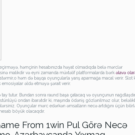
an keçirməyə, həmçinin hesabınızda həyat olmadıqda belə mərclər
əsinə malikdir və eyni zamanda müxtəlif platformalarda bərk
əlavə ola
östərmir,o həm də başqa oyunçularla yarış aparmağa macal verir. Slot k
 emosiyalar əldə etməyə şərait verir.
inə tay tutur. Bundan sonra raund başa çatacaq və oyunçunun nağdlaşd
stünlüyü ondan ibarətdir ki, maşında ödəniş gözlənilməz olur, beləlikl
ərsiniz. Oyunçular mərc edərkən əmsalların necə artdığını üçün bilirl
o hesab böyük olacaqdır.
 Game From 1win Pul Görə Necə
emo, Azərbaycanda Yıxmaq