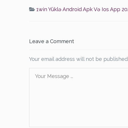
1win Yüklə Android Apk Və Ios App 202
Leave a Comment
Your email address will not be published