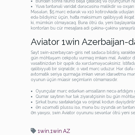
Bundan sonra raund başa çatacaq və oyunçunun nağdl
Yuva təntənəli varidat dərəcəsinə malikdir və oxşa
Məsələn, $5 mərc edərək və x10 kotirovkada uduşları
edə bildiyiniz üçün, hətta maksimum qalibiyyəti ikiqat
ki, mümkün olmayacaq. Buna ötrü də, yeni başlayanlar
kontorları bu cür mesajlara adi çəkinə-çəkinə yanaşırla
Aviator 1win Azerbaijan-d
Sayt 1win-azerbaycan-giris net sadəcə bildiriş xarakterl
gün möhtəşəm cekpotu vurmaq imkanı mal. Aviator 
vəsaitinizdən bir qəpik də xərcləməyəcəksiniz. İstifadə
qalibiyyəti bir siqnaldır, o vaxt mərc uduzur. Hər 
avtomatik seriya qurmağa imkan verən idarəetmə mə
oyunun üçün müasir seçimlərin olmamasıdır.
Oyunçular mərc edərkən əmsalların necə artdığını gö
Qumar saytının hər tək ziyarətçisinin bu gün möh
Şirkət bunu saxtakarlığa və orijinal kodun dəyişdiril
Ən əzəmətli plussu isə, mənə bu oyunda ən təntənə
Ən yaxşısı, 1win Aviator oyununu sevənlər ötrü yeni 
1win
,
1win AZ