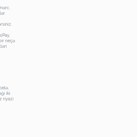
mərc.
lər
rsiniz.
oPay,
bir neçə
ləri
a
belə,
ği iki
 riyazi
.