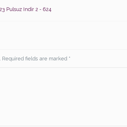
3 Pulsuz Indir 2 - 624
.
Required fields are marked
*