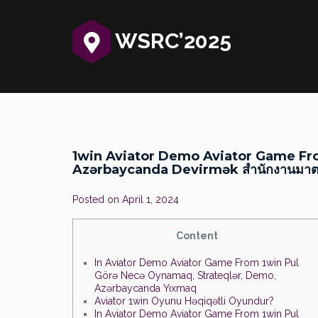
WSRC’2025‎
1win Aviator Demo Aviator Game Fr
Azərbaycanda Devirmək สำนักงานมาตร
Posted on
April 1, 2024
Content
In Aviator Demo Aviator Game From 1win Pul
Görə Necə Oynamaq, Strateqlər, Demo,
Azərbaycanda Yıxmaq
Aviator 1win Oyunu Həqiqətli Oyundur?
In Aviator Demo Aviator Game From 1win Pul