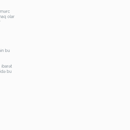
ə mərc
maq olar
r
nin bu
 ibarət
idə bu