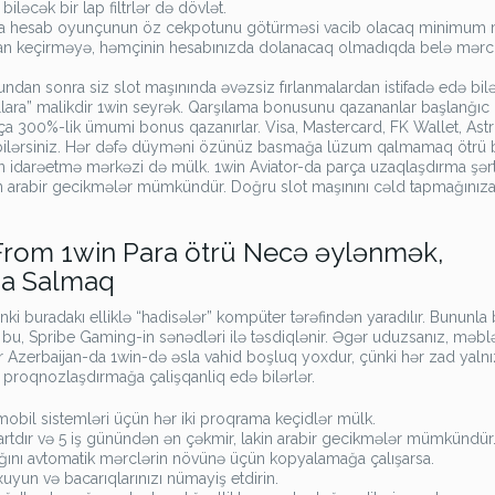
ləcək bir lap filtrlər də dövlət.
a hesab oyunçunun öz cekpotunu götürməsi vacib olacaq minimum 
aqdan keçirməyə, həmçinin hesabınızda dolanacaq olmadıqda belə mərc
ndan sonra siz slot maşınında əvəzsiz fırlanmalardan istifadə edə bilə
allara” malikdir 1win seyrək. Qarşılama bonusunu qazananlar başlanğıc
a 300%-lik ümumi bonus qazanırlar. Visa, Mastercard, FK Wallet, Astr
ə bilərsiniz. Hər dəfə düyməni özünüz basmağa lüzum qalmamaq ötrü 
 idarəetmə mərkəzi də mülk. 1win Aviator-da parça uzaqlaşdırma şərt
in arabir gecikmələr mümkündür. Doğru slot maşınını cəld tapmağınız
From 1win Para ötrü Necə əylənmək,
da Salmaq
i buradakı elliklə “hadisələr” kompüter tərəfindən yaradılır. Bununla 
 bu, Spribe Gaming-in sənədləri ilə təsdiqlənir. Əgər uduzsanız, məblə
tor Azerbaijan-da 1win-də əsla vahid boşluq yoxdur, çünki hər zad yalnız
r proqnozlaşdırmağa çalişqanliq edə bilərlər.
obil sistemləri üçün hər iki proqrama keçidlər mülk.
dartdır və 5 iş günündən ən çəkmir, lakin arabir gecikmələr mümkündür
lığını avtomatik mərclərin növünə üçün kopyalamağa çalışarsa.
uyun və bacarıqlarınızı nümayiş etdirin.