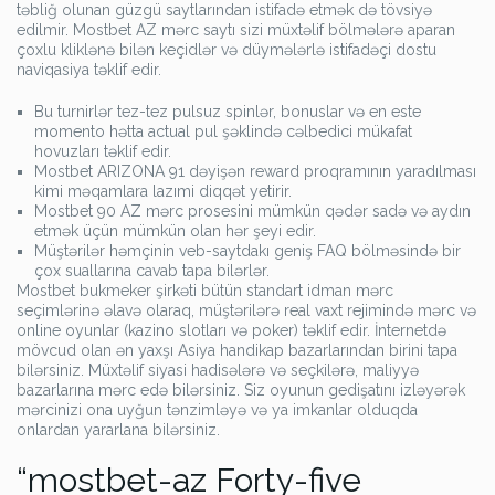
təbliğ olunan güzgü saytlarından istifadə etmək də tövsiyə
edilmir. Mostbet AZ mərc saytı sizi müxtəlif bölmələrə aparan
çoxlu kliklənə bilən keçidlər və düymələrlə istifadəçi dostu
naviqasiya təklif edir.
Bu turnirlər tez-tez pulsuz spinlər, bonuslar və en este
momento hətta actual pul şəklində cəlbedici mükafat
hovuzları təklif edir.
Mostbet ARIZONA 91 dəyişən reward proqramının yaradılması
kimi məqamlara lazımi diqqət yetirir.
Mostbet 90 AZ mərc prosesini mümkün qədər sadə və aydın
etmək üçün mümkün olan hər şeyi edir.
Müştərilər həmçinin veb-saytdakı geniş FAQ bölməsində bir
çox suallarına cavab tapa bilərlər.
Mostbet bukmeker şirkəti bütün standart idman mərc
seçimlərinə əlavə olaraq, müştərilərə real vaxt rejimində mərc və
online oyunlar (kazino slotları və poker) təklif edir. İnternetdə
mövcud olan ən yaxşı Asiya handikap bazarlarından birini tapa
bilərsiniz. Müxtəlif siyasi hadisələrə və seçkilərə, maliyyə
bazarlarına mərc edə bilərsiniz. Siz oyunun gedişatını izləyərək
mərcinizi ona uyğun tənzimləyə və ya imkanlar olduqda
onlardan yararlana bilərsiniz.
“mostbet-az Forty-five