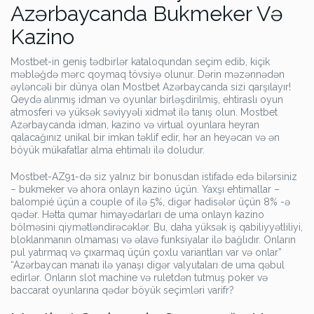
Azərbaycanda Bukmeker Və
Kazino
Mostbet-in geniş tədbirlər kataloqundan seçim edib, kiçik
məbləğdə mərc qoymaq tövsiyə olunur. Dərin məzənnədən
əyləncəli bir dünya olan Mostbet Azərbaycanda sizi qarşılayır!
Qeydə alınmış idman və oyunlar birləşdirilmiş, ehtiraslı oyun
atmosferi və yüksək səviyyəli xidmət ilə tanış olun. Mostbet
Azərbaycanda idman, kazino və virtual oyunlara heyran
qalacağınız unikal bir imkan təklif edir, hər an heyəcan və ən
böyük mükafatlar alma ehtimalı ilə doludur.
Mostbet-AZ91-də siz yalnız bir bonusdan istifadə edə bilərsiniz
– bukmeker və ahora onlayn kazino üçün. Yaxşı ehtimallar –
balompié üçün a couple of ilə 5%, digər hadisələr üçün 8% -ə
qədər. Hətta qumar himayədarları de uma onlayn kazino
bölməsini qiymətləndirəcəklər. Bu, daha yüksək iş qabiliyyətliliyi,
bloklanmanın olmaması və əlavə funksiyalar ilə bağlıdır. Onların
pul yatırmaq və çıxarmaq üçün çoxlu variantları var və onlar”
“Azərbaycan manatı ilə yanaşı digər valyutaları de uma qəbul
edirlər. Onların slot machine və ruletdən tutmuş poker və
baccarat oyunlarına qədər böyük seçimləri varifr?