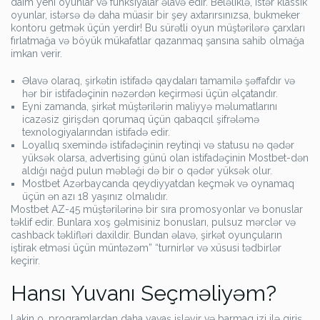
daim yeni oyunlar və funksiyalar əlavə edir. Beləliklə, istər klassik
oyunlar, istərsə də daha müasir bir şey axtarırsınızsa, bukmeker
kontoru getmək üçün yerdir! Bu sürətli oyun müştərilərə çarxları
fırlatmağa və böyük mükafatlar qazanmaq şansına sahib olmağa
imkan verir.
Əlavə olaraq, şirkətin istifadə qaydaları tamamilə şəffafdır və
hər bir istifadəçinin nəzərdən keçirməsi üçün əlçatandır.
Eyni zamanda, şirkət müştərilərin maliyyə məlumatlarını
icazəsiz girişdən qorumaq üçün qabaqcıl şifrələmə
texnologiyalarından istifadə edir.
Loyallıq sxemində istifadəçinin reytinqi və statusu nə qədər
yüksək olarsa, advertising günü olan istifadəçinin Mostbet-dən
aldığı nağd pulun məbləği də bir o qədər yüksək olur.
Mostbet Azərbaycanda qeydiyyatdan keçmək və oynamaq
üçün ən azı 18 yaşınız olmalıdır.
Mostbet AZ-45 müştərilərinə bir sıra promosyonlar və bonuslar
təklif edir. Bunlara xoş gəlmisiniz bonusları, pulsuz mərclər və
cashback təklifləri daxildir. Bundan əlavə, şirkət oyunçuların
iştirak etməsi üçün müntəzəm” “turnirlər və xüsusi tədbirlər
keçirir.
Hansı Yuvanı Seçməliyəm?
Lakin o, proqramlardan daha yavaş işləyir və barmaq izi ilə giriş