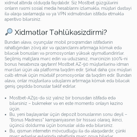
xidmət altında olduqda faydalıdır. Siz Mostbet güzgülərini
onların rəsmi sosial media hesablarını izləməklə, müştəri dəstəyi
ilə əlaqə saxlamaqla və ya VPN xidmətindən istifadə etməklə
aperitivo bilərsiniz.
Xidmətlər Təhlükəsizdirmi?
Bundan əlavə, oyunçular mobil proqramdan istifadənin
rahatlığından zövq alır və qazanclarını artırmağa kömək edə
biləcək bonusları və promosyonları yüksək qiymətləndirirlər.
Seçilmiş matçlara mərc edin və uduzsanız, mərcinizin 100%-ni
bonus hesabınıza qaytarın! Mostbet AZ-90 müştərilərinə idman
mərcləri üçün əla platforma təqdim edir. Şirkət daha çox müştəri
cəlb etmək üçün müxtəlif promosyonlar da təqdim edir. Bundan
əlavə, onlar müştərilərə uduşlarını artırmağa kömək edə biləcək
geniş çeşiddə bonuslar təklif edirlər.
Mostbet-AZ91-də siz yalnız bir bonusdan istifadə edə
bilərsiniz – bukmeker və en este momento onlayn kazino
üçün.
Bu, yeni başlayanlar üçün depozit bonuslarının sonu deyil –
“Bonus Madness” kampaniyasının bir hissəsi olaraq, ikinci,
üçüncü doldurma üçün bonuslar əldə edə bilərsiniz.
Bu, qismən internetin mövcudluğu ilə də əlaqədardır, çünki
mərc edənlər evlərində rahatlıqla mərc qoya bilərlər.