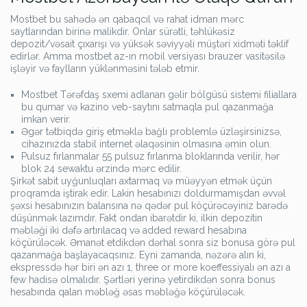
Mostbet bu sahədə ən qabaqcıl və rahat idman mərc
saytlarından birinə malikdir. Onlar sürətli, təhlükəsiz
depozit/vəsait çıxarışı və yüksək səviyyəli müştəri xidməti təklif
edirlər. Amma mostbet az-ın mobil versiyası brauzer vasitəsilə
işləyir və faylların yüklənməsini tələb etmir.
Mostbet Tərəfdaş sxemi adlanan gəlir bölgüsü sistemi filiallara
bu qumar və kazino veb-saytını satmaqla pul qazanmağa
imkan verir.
Əgər tətbiqdə giriş etməklə bağlı problemlə üzləşirsinizsə,
cihazınızda stabil internet əlaqəsinin olmasına əmin olun.
Pulsuz fırlanmalar 55 pulsuz fırlanma bloklarında verilir, hər
blok 24 sewaktu ərzində mərc edilir.
Şirkət sabit uyğunluqları axtarmaq və müəyyən etmək üçün
proqramda iştirak edir. Lakin hesabınızı doldurmamışdan əvvəl
şəxsi hesabınızın balansına nə qədər pul köçürəcəyiniz barədə
düşünmək lazımdır. Fakt ondan ibarətdir ki, ilkin depozitin
məbləği iki dəfə artırılacaq və added reward hesabına
köçürüləcək. Əmanət etdikdən dərhal sonra siz bonusa görə pul
qazanmağa başlayacaqsınız. Eyni zamanda, nəzərə alın ki,
ekspressdə hər biri ən azı 1, three or more koeffessiyalı ən azı a
few hadisə olmalıdır. Şərtləri yerinə yetirdikdən sonra bonus
hesabında qalan məbləğ əsas məbləğə köçürüləcək.