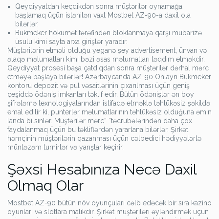
Qeydiyyatdan keçdikdən sonra müştərilər oynamağa
başlamaq üçün istənilən vaxt Mostbet AZ-90-a daxil ola
bilərlər.
Bukmeker hökumət tərəfindən bloklanmaya qarşı mübarizə
üsulu kimi sayta arxa girişlər yaradır.
Müştərilərin etməli olduğu yeganə şey advertisement, ünvan və
əlaqə məlumatları kimi bəzi əsas məlumatları təqdim etməkdir.
Qeydiyyat prosesi başa çatdıqdan sonra müştərilər dərhal mərc
etməyə başlaya bilərlər! Azərbaycanda AZ-90 Onlayn Bukmeker
kontoru depozit və pul vəsaitlərinin çıxarılması üçün geniş
çeşiddə ödəniş imkanları təklif edir. Bütün ödənişlər ən boy
şifrələmə texnologiyalarından istifadə etməklə təhlükəsiz şəkildə
emal edilir ki, punterlər məlumatlarının təhlükəsiz olduğuna əmin
landa bilsinlər. Müştərilər mərc” “təcrübələrindən daha çox
faydalanmaq üçün bu təkliflərdən yararlana bilərlər. Şirkət
həmçinin müştərilərin qazanması üçün cəlbedici hədiyyələrlə
müntəzəm turnirlər və yarışlar keçirir.
Şəxsi Hesabınıza Necə Daxil
Olmaq Olar
Mostbet AZ-90 bütün növ oyunçuları cəlb edəcək bir sıra kazino
oyunları və slotlara malikdir. Şirkət müştəriləri əyləndirmək üçün