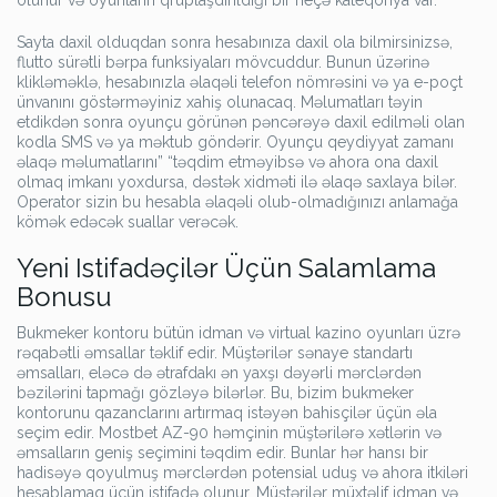
olunur və oyunların qruplaşdırıldığı bir neçə kateqoriya var.
Sayta daxil olduqdan sonra hesabınıza daxil ola bilmirsinizsə,
flutto sürətli bərpa funksiyaları mövcuddur. Bunun üzərinə
klikləməklə, hesabınızla əlaqəli telefon nömrəsini və ya e-poçt
ünvanını göstərməyiniz xahiş olunacaq. Məlumatları təyin
etdikdən sonra oyunçu görünən pəncərəyə daxil edilməli olan
kodla SMS və ya məktub göndərir. Oyunçu qeydiyyat zamanı
əlaqə məlumatlarını” “təqdim etməyibsə və ahora ona daxil
olmaq imkanı yoxdursa, dəstək xidməti ilə əlaqə saxlaya bilər.
Operator sizin bu hesabla əlaqəli olub-olmadığınızı anlamağa
kömək edəcək suallar verəcək.
Yeni Istifadəçilər Üçün Salamlama
Bonusu
Bukmeker kontoru bütün idman və virtual kazino oyunları üzrə
rəqabətli əmsallar təklif edir. Müştərilər sənaye standartı
əmsalları, eləcə də ətrafdakı ən yaxşı dəyərli mərclərdən
bəzilərini tapmağı gözləyə bilərlər. Bu, bizim bukmeker
kontorunu qazanclarını artırmaq istəyən bahisçilər üçün əla
seçim edir. Mostbet AZ-90 həmçinin müştərilərə xətlərin və
əmsalların geniş seçimini təqdim edir. Bunlar hər hansı bir
hadisəyə qoyulmuş mərclərdən potensial uduş və ahora itkiləri
hesablamaq üçün istifadə olunur. Müştərilər müxtəlif idman və