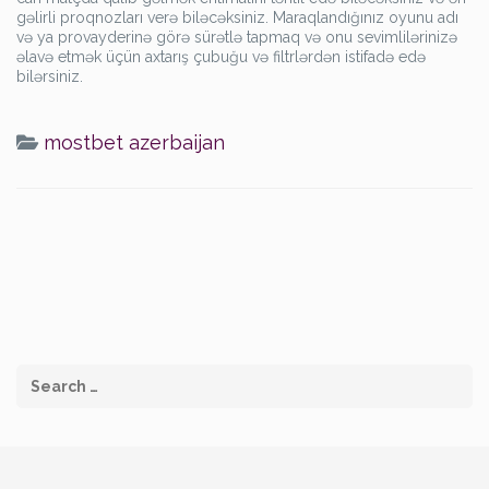
gəlirli proqnozları verə biləcəksiniz. Maraqlandığınız oyunu adı
və ya provayderinə görə sürətlə tapmaq və onu sevimlilərinizə
əlavə etmək üçün axtarış çubuğu və filtrlərdən istifadə edə
bilərsiniz.
mostbet azerbaijan