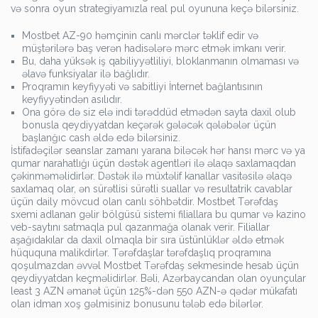
və sonra oyun strategiyamızla real pul oyununa keçə bilərsiniz.
Mostbet AZ-90 həmçinin canlı mərclər təklif edir və
müştərilərə baş verən hadisələrə mərc etmək imkanı verir.
Bu, daha yüksək iş qabiliyyətliliyi, bloklanmanın olmaması və
əlavə funksiyalar ilə bağlıdır.
Proqramın keyfiyyəti və sabitliyi İnternet bağlantısının
keyfiyyətindən asılıdır.
Ona görə də siz elə indi tərəddüd etmədən sayta daxil olub
bonusla qeydiyyatdan keçərək gələcək qələbələr üçün
başlanğıc cash əldə edə bilərsiniz.
İstifadəçilər seanslar zamanı yarana biləcək hər hansı mərc və ya
qumar narahatlığı üçün dəstək agentləri ilə əlaqə saxlamaqdan
çəkinməməlidirlər. Dəstək ilə müxtəlif kanallar vasitəsilə əlaqə
saxlamaq olar, ən sürətlisi sürətli suallar və resultatrik cavablar
üçün daily mövcud olan canlı söhbətdir. Mostbet Tərəfdaş
sxemi adlanan gəlir bölgüsü sistemi filiallara bu qumar və kazino
veb-saytını satmaqla pul qazanmağa olanak verir. Filiallar
aşağıdakılar da daxil olmaqla bir sıra üstünlüklər əldə etmək
hüququna malikdirlər. Tərəfdaşlar tərəfdaşlıq proqramına
qoşulmazdan əvvəl Mostbet Tərəfdaş sekmesinde hesab üçün
qeydiyyatdan keçməlidirlər. Bəli, Azərbaycandan olan oyunçular
least 3 AZN əmanət üçün 125%-dən 550 AZN-ə qədər mükafatı
olan idman xoş gəlmisiniz bonusunu tələb edə bilərlər.