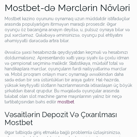
Mostbet-də Mərclərin Növləri
Mostbet kazino oyununu oynamaq uzun müddətdir istifadəçilər
arasında populyarlığını itirməyən maraqlı prosesdir. Əgər
oyunçu öz bacarığına arxayın deyilsə, u, pulsuz oynaya bilər və
pul xərcləməz. Qələbəyə əminsinizsə, oyunçu pul ehtiyatını
əhəmiyyətli dərəcədə artıra bilər.
Əvvəlcə şəxsi hesabınızda qeydiyyatdan keçməli və hesabınızı
doldurmalısınız. Apresentando xətti yaxşı siyahı ilə çoxlu idman
və çempionat seçiminə malikdir. Statistikaya, müxtəlif total və
handikaplara mərclər, oyunçuların fərdi nailiyyətlərinə mərclər
va. Mobil proqram onlayn mərc oynamağı əvvəlkindən daha
sadə edən bir sıra üstünlükləri bir araya gətirir. Hal-hazırda,
yüksək keyfiyyətli slotların hazırlanmasında ixtisaslaşan üç böyük
şirkətdən ibarət qrupdur. Bu məqalədə oyunçular arasında
tələbat olan slot machine game maşınlarının yalnız bir neçə
tərtibatçısından bəhs edilir
mostbet
.
Vəsaitlərin Depozit Və Çıxarılması
Mostbet
Əgər tətbiqdə giriş etməklə bağlı problemlə üzləşirsinizsə,