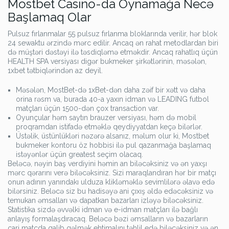
Mostbet Casino-da Oynamağa Necə
Başlamaq Olar
Pulsuz fırlanmalar 55 pulsuz fırlanma bloklarında verilir, hər blok
24 sewaktu ərzində mərc edilir. Ancaq ən rahat metodlardan biri
də müştəri dəstəyi ilə təsdiqləmə etməkdir. Ancaq rahatlıq üçün
HEALTH SPA versiyası digər bukmeker şirkətlərinin, məsələn,
1xbet tətbiqlərindən az deyil.
Məsələn, MostBet-də 1xBet-dən daha zəif bir xətt və daha
orina rəsm va, burada 40-a yaxın idman və LEADING futbol
matçları üçün 1500-dən çox transaction var.
Oyunçular həm saytın brauzer versiyası, həm də mobil
proqramdan istifadə etməklə qeydiyyatdan keçə bilərlər.
Üstəlik, üstünlükləri nəzərə alsanız, məlum olur ki, Mostbet
bukmeker kontoru öz hobbisi ilə pul qazanmağa başlamaq
istəyənlər üçün greatest seçim olacaq.
Beləcə, nəyin baş verdiyini həmin an biləcəksiniz və ən yaxşı
mərc qərarını verə biləcəksiniz. Sizi maraqlandıran hər bir matçı
onun adının yanındakı ulduza klikləməklə sevimlilərə əlavə edə
bilərsiniz. Beləcə siz bu hadisəyə ani çıxış əldə edəcəksiniz və
temukan əmsalları və dapatkan bazarları izləyə biləcəksiniz.
Statistika sizdə əvvəlki idman və e-idman matçları ilə bağlı
anlayış formalaşdıracaq. Beləcə bəzi əmsalların və bazarların
cari matçda qalib gəlmək ehtimalını təhlil edə biləcəksiniz və ən